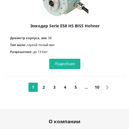
Энкодер Serie E58 HS BISS Hohner
Диаметр корпуса, мм:
58
Тип вала:
глухой полый вал
Разрешение:
до 13 бит
Подробнее
1
2
3
4
5
...
10
О компании