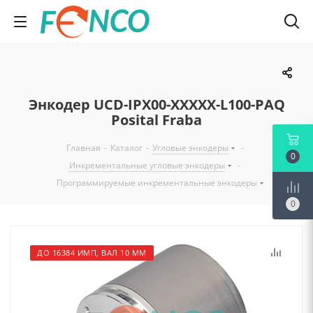
Энкодер UCD-IPX00-XXXXX-L100-PAQ
Posital Fraba
Главная
-
Каталог
-
Угловые энкодеры
-
0
Инкрементальные угловые энкодеры
-
Программируемые инкрементальные энкодеры
0
ДО 16384 ИМП, ВАЛ 10 ММ