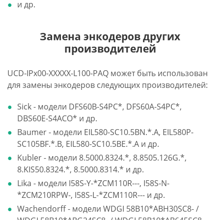
и др.
Замена энкодеров других
производителей
UCD-IPx00-XXXXX-L100-PAQ может быть использован
для замены энкодеров следующих производителей:
Sick - модели DFS60B-S4PC*, DFS60A-S4PC*,
DBS60E-S4ACO* и др.
Baumer - модели EIL580-SC10.5BN.*.A, EIL580P-
SC105BF.*.B, EIL580-SC10.5BE.*.A и др.
Kubler - модели 8.5000.8324.*, 8.8505.126G.*,
8.KIS50.8324.*, 8.5000.8314.* и др.
Lika - модели I58S-Y-*ZCM110R---, I58S-N-
*ZCM210RPW-, I58S-L-*ZCM110R--- и др.
Wachendorff - модели WDGI 58B10*ABH30SC8- /