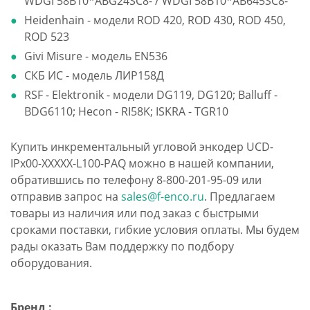
WDGI 58B10*ABG24SC8- / WDGI 58B10*AB645SC8-
Heidenhain - модели ROD 420, ROD 430, ROD 450,
ROD 523
Givi Misure - модель EN536
СКБ ИС - модель ЛИР158Д
RSF - Elektronik - модели DG119, DG120; Balluff -
BDG6110; Hecon - RI58K; ISKRA - TGR10
Купить инкрементальный угловой энкодер UCD-
IPx00-XXXXX-L100-PAQ можно в нашей компании,
обратившись по телефону 8-800-201-95-09 или
отправив запрос на
sales@f-enco.ru
. Предлагаем
товары из наличия или под заказ с быстрыми
сроками поставки, гибкие условия оплаты. Мы будем
рады оказать Вам поддержку по подбору
оборудования.
Бренд :