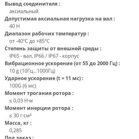
Вывод соединителя :
аксиальный
Допустимая аксиальная нагрузка на вал :
40 Н
Диапазон рабочих температур :
от -40ºC до +85ºC
Степень защиты от внешней среды :
IP65 - вал, IP66 / IP67 - корпус
Вибрационное ускорение (от 55 до 2000 Гц) :
10 g (10Гц…1000Гц)
Ударное ускорение (t = 11 мс) :
100G (6 мс)
Момент трогания ротора :
≤ 0,03 Н·м
Момент инерции ротора :
≤ 30 г·см²
Масса, кг :
0,285
Под заказ :